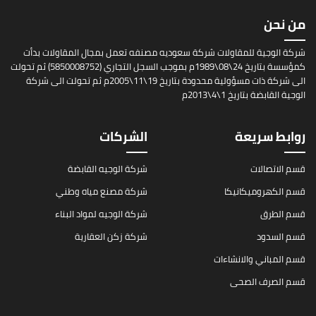
من نحن
شركة الوجية للمقاولات شركة سعوديه مصنفه تعمل بمجال المقاولات بدأت
كمؤسسة بتاريخ 24\08\1989م بموجب السجل التجاري (5850008752) ثم تحولت
الى شركة ذات مسؤولية محدودة بتاريخ 19\11\2005م ثم تحولت الى شركة
الوجية القابضة بتاريخ 1\4\2013م
روابط سريعة
الشركات
قسم الاتصالات
شركة الوجيه القابضة
قسم الكهروميكانيكا
شركة مصنع مياه وطني
قسم الطرق
شركة الوجيه لمواد البناء
قسم السدود
شركة زكن العقارية
قسم المباني والانشاءات
قسم الصرف الصحى