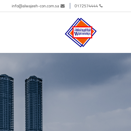
info@alwajeeh-con.com.sa
0172574444